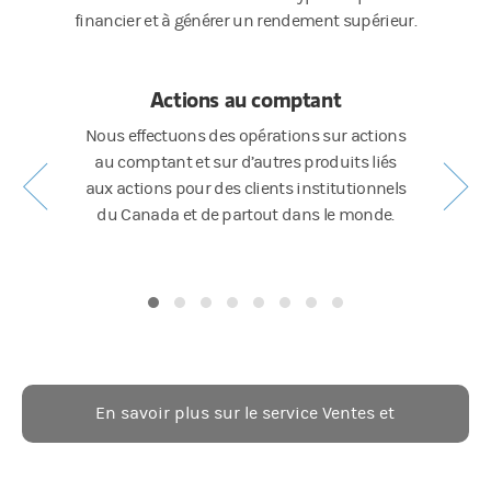
financier et à générer un rendement supérieur.
Actions au comptant
Instru
rnit une
Nous effectuons des opérations sur actions
Morga
s poussées
au comptant et sur d’autres produits liés
fourni
 la société
aux actions pour des clients institutionnels
d’opératio
ionnels à
du Canada et de partout dans le monde.
instr
s.
En savoir plus sur le service Ventes et
négociation